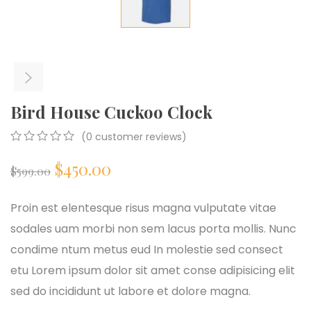
Bird House Cuckoo Clock
(
0
customer reviews)
0
5
0
$
450.00
out
$
599.00
of
based
on
Proin est elentesque risus magna vulputate vitae
customer
sodales uam morbi non sem lacus porta mollis. Nunc
ratings
condime ntum metus eud In molestie sed consect
etu Lorem ipsum dolor sit amet conse adipisicing elit
sed do incididunt ut labore et dolore magna.